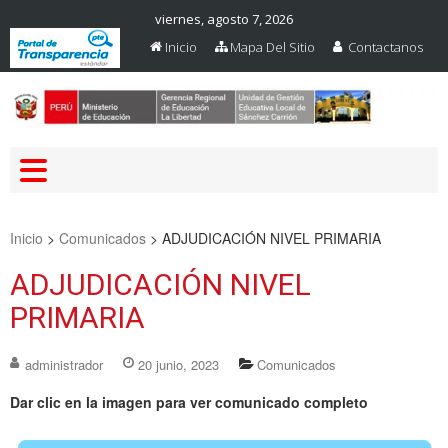
viernes, agosto 7, 2026
Inicio
Mapa Del Sitio
Contactanos
Web Oficial – UGEL Sanchez
UGEL SANCHEZ CARRION
Carrion
Inicio
>
Comunicados
>
ADJUDICACIÓN NIVEL PRIMARIA
ADJUDICACIÓN NIVEL
PRIMARIA
administrador
20 junio, 2023
Comunicados
Dar clic en la imagen para ver comunicado completo