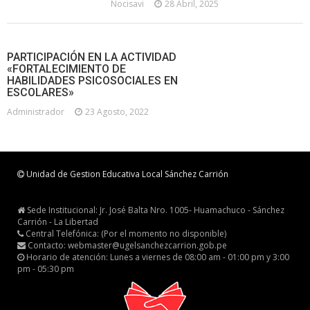
Nocisavi
28 Abril, 2025
PARTICIPACIÓN EN LA ACTIVIDAD
«FORTALECIMIENTO DE
HABILIDADES PSICOSOCIALES EN
ESCOLARES»
Administrador
23 Agosto, 2022
Unidad de Gestion Educativa Local Sánchez Carrión
Sede Institucional: Jr. José Balta Nro. 1005- Huamachuco - Sánchez
Carrión - La Libertad
Central Telefónica: (Por el momento no disponible)
Contacto: webmaster@ugelsanchezcarrion.gob.pe
Horario de atención: Lunes a viernes de 08:00 am - 01:00 pm y 3:00
pm - 05:30 pm