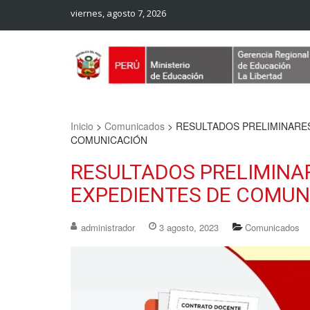
viernes, agosto 7, 2026
Web Oficial – UGEL Sanchez Carrion
UGEL SANCHEZ CARRION
Inicio
>
Comunicados
>
RESULTADOS PRELIMINARES
COMUNICACIÓN
RESULTADOS PRELIMINA
EXPEDIENTES DE COMUN
administrador
3 agosto, 2023
Comunicados