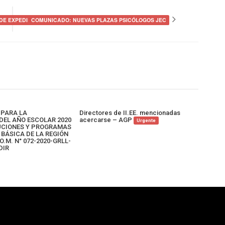
DE EXPEDIENTES DE EPT
COMUNICADO: NUEVAS PLAZAS PSICÓLOGOS JEC
 PARA LA
Directores de II.EE. mencionadas
DEL AÑO ESCOLAR 2020
acercarse – AGP
Urgente
TUCIONES Y PROGRAMAS
BÁSICA DE LA REGIÓN
O.M. N° 072-2020-GRLL-
DIR