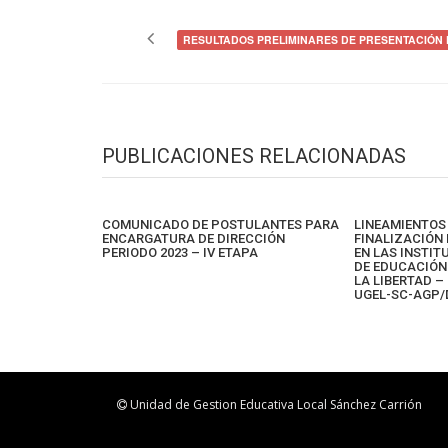
Navegación
de
RESULTADOS PRELIMINARES DE PRESENTACIÓN 
entradas
PUBLICACIONES RELACIONADAS
COMUNICADO DE POSTULANTES PARA
LINEAMIENTOS
ENCARGATURA DE DIRECCIÓN
FINALIZACIÓN 
PERIODO 2023 – IV ETAPA
EN LAS INSTI
DE EDUCACIÓN 
LA LIBERTAD – 
UGEL-SC-AGP/
Unidad de Gestion Educativa Local Sánchez Carrión