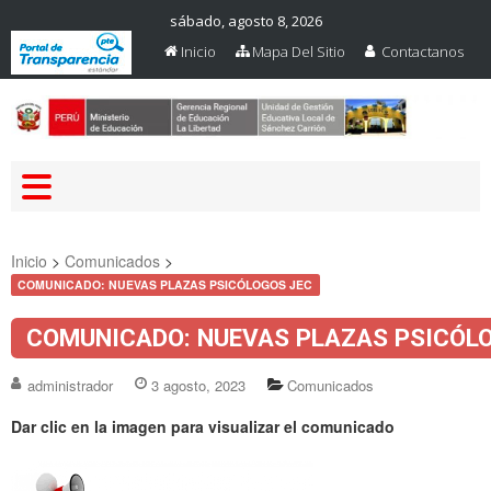
sábado, agosto 8, 2026
Inicio
Mapa Del Sitio
Contactanos
Web Oficial – UGEL Sanchez
UGEL SANCHEZ CARRION
Carrion
Inicio
>
Comunicados
>
COMUNICADO: NUEVAS PLAZAS PSICÓLOGOS JEC
COMUNICADO: NUEVAS PLAZAS PSICÓL
administrador
3 agosto, 2023
Comunicados
Dar clic en la imagen para visualizar el comunicado