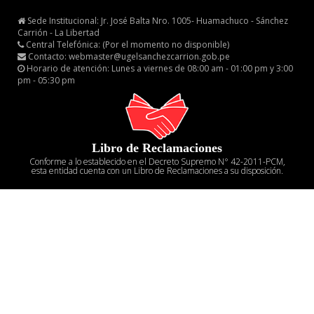
Sede Institucional: Jr. José Balta Nro. 1005- Huamachuco - Sánchez
Carrión - La Libertad
Central Telefónica: (Por el momento no disponible)
Contacto: webmaster@ugelsanchezcarrion.gob.pe
Horario de atención: Lunes a viernes de 08:00 am - 01:00 pm y 3:00
pm - 05:30 pm
Libro de Reclamaciones
Conforme a lo establecido en el Decreto Supremo N° 42-2011-PCM,
esta entidad cuenta con un Libro de Reclamaciones a su disposición.