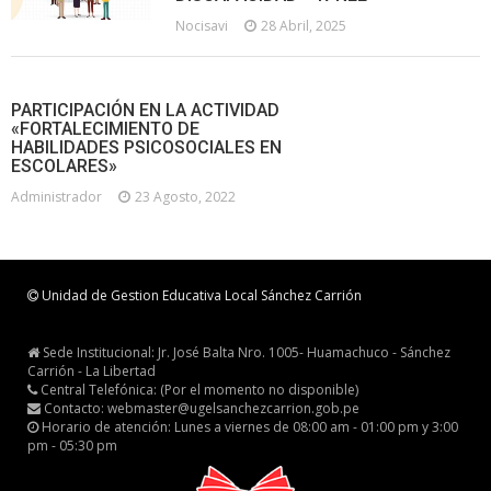
Nocisavi
28 Abril, 2025
PARTICIPACIÓN EN LA ACTIVIDAD
«FORTALECIMIENTO DE
HABILIDADES PSICOSOCIALES EN
ESCOLARES»
Administrador
23 Agosto, 2022
Unidad de Gestion Educativa Local Sánchez Carrión
Sede Institucional: Jr. José Balta Nro. 1005- Huamachuco - Sánchez
Carrión - La Libertad
Central Telefónica: (Por el momento no disponible)
Contacto: webmaster@ugelsanchezcarrion.gob.pe
Horario de atención: Lunes a viernes de 08:00 am - 01:00 pm y 3:00
pm - 05:30 pm