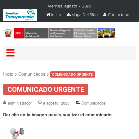
viernes, agosto 7, 2026
Inicio
Mapa Del Sitio
Contactanos
Web Oficial – UGEL Sanchez
UGEL SANCHEZ CARRION
Carrion
Inicio
>
Comunicados
>
COMUNICADO URGENTE
COMUNICADO URGENTE
administrador
8 agosto, 2023
Comunicados
Dar clic en la imagen para visualizar el comunicado