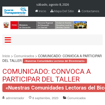
sábado, agosto 8, 2026
Inicio
Mapa Del Sitio
Contactanos
Web Oficial – UGEL Sanchez
UGEL SANCHEZ CARRION
Carrion
Inicio
>
Comunicados
>
COMUNICADO: CONVOCA A PARTICIPAR
DEL TALLER
«Nuestras Comunidades Lectoras del Bicentenario»
COMUNICADO: CONVOCA A
PARTICIPAR DEL TALLER
«Nuestras Comunidades Lectoras del Bic
administrador
8 septiembre, 2023
Comunicados