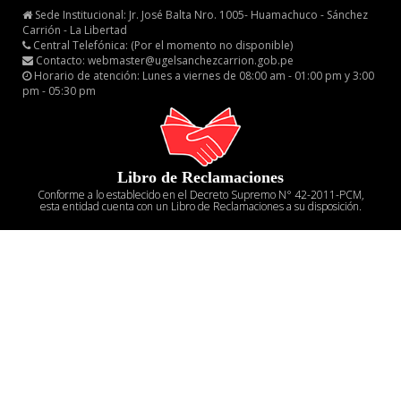
Sede Institucional: Jr. José Balta Nro. 1005- Huamachuco - Sánchez
Carrión - La Libertad
Central Telefónica: (Por el momento no disponible)
Contacto: webmaster@ugelsanchezcarrion.gob.pe
Horario de atención: Lunes a viernes de 08:00 am - 01:00 pm y 3:00
pm - 05:30 pm
Libro de Reclamaciones
Conforme a lo establecido en el Decreto Supremo N° 42-2011-PCM,
esta entidad cuenta con un Libro de Reclamaciones a su disposición.