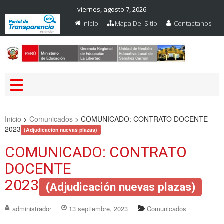
viernes, agosto 7, 2026
Inicio
Mapa Del Sitio
Contactanos
Web Oficial – UGEL Sanchez
UGEL SANCHEZ CARRION
Carrion
Inicio
>
Comunicados
>
COMUNICADO: CONTRATO DOCENTE
2023
(Adjudicación nuevas plazas)
COMUNICADO: CONTRATO
DOCENTE
2023
(Adjudicación nuevas plazas)
administrador
13 septiembre, 2023
Comunicados