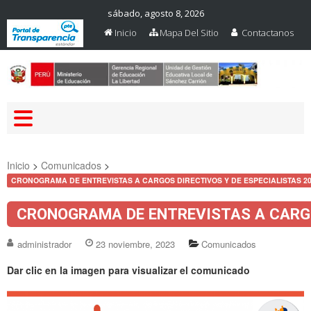
sábado, agosto 8, 2026
Inicio
Mapa Del Sitio
Contactanos
Web Oficial – UGEL Sanchez
UGEL SANCHEZ CARRION
Carrion
Inicio
>
Comunicados
>
CRONOGRAMA DE ENTREVISTAS A CARGOS DIRECTIVOS Y DE ESPECIALISTAS 202
CRONOGRAMA DE ENTREVISTAS A CARGOS
administrador
23 noviembre, 2023
Comunicados
Dar clic en la imagen para visualizar el comunicado