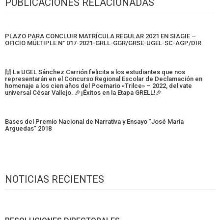
PUBLICACIONES RELACIONADAS
PLAZO PARA CONCLUIR MATRÍCULA REGULAR 2021 EN SIAGIE –
OFICIO MÚLTIPLE N° 017-2021-GRLL-GGR/GRSE-UGEL-SC-AGP/DIR
🙌 La UGEL Sánchez Carrión felicita a los estudiantes que nos
representarán en el Concurso Regional Escolar de Declamación en
homenaje a los cien años del Poemario «Trilce» – 2022, del vate
universal César Vallejo. 🎉¡Éxitos en la Etapa GRELL!🎉
Bases del Premio Nacional de Narrativa y Ensayo “José María
Arguedas” 2018
NOTICIAS RECIENTES