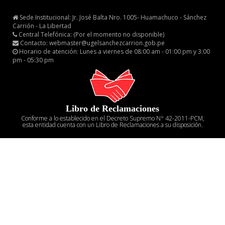
Sede Institucional: Jr. José Balta Nro. 1005- Huamachuco - Sánchez
Carrión - La Libertad
Central Telefónica: (Por el momento no disponible)
Contacto: webmaster@ugelsanchezcarrion.gob.pe
Horario de atención: Lunes a viernes de 08:00 am - 01:00 pm y 3:00
pm - 05:30 pm
Libro de Reclamaciones
Conforme a lo establecido en el Decreto Supremo N° 42-2011-PCM,
esta entidad cuenta con un Libro de Reclamaciones a su disposición.