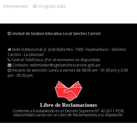
Administrador
23 Agosto, 2022
Unidad de Gestion Educativa Local Sánchez Carrión
Sede Institucional: Jr. José Balta Nro. 1005- Huamachuco - Sánchez
Carrión - La Libertad
Central Telefónica: (Por el momento no disponible)
Contacto: webmaster@ugelsanchezcarrion.gob.pe
Horario de atención: Lunes a viernes de 08:00 am - 01:00 pm y 3:00
pm - 05:30 pm
Libro de Reclamaciones
Conforme a lo establecido en el Decreto Supremo N° 42-2011-PCM,
esta entidad cuenta con un Libro de Reclamaciones a su disposición.