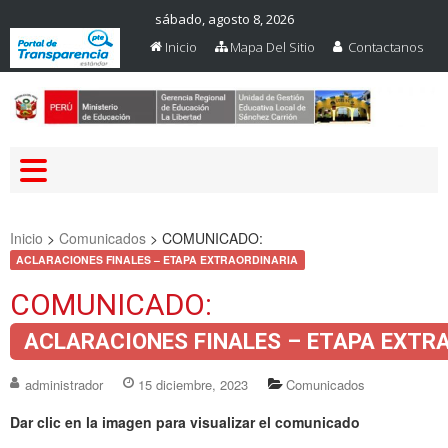
sábado, agosto 8, 2026
Inicio
Mapa Del Sitio
Contactanos
Web Oficial – UGEL Sanchez
UGEL SANCHEZ CARRION
Carrion
Inicio
>
Comunicados
>
COMUNICADO:
ACLARACIONES FINALES – ETAPA EXTRAORDINARIA
COMUNICADO:
ACLARACIONES FINALES – ETAPA EXTR
administrador
15 diciembre, 2023
Comunicados
Dar clic en la imagen para visualizar el comunicado