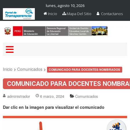
lunes, agosto 10, 2026
Inicio
Mapa Del Sitio
Contactanos
Web Oficial – UGEL Sanchez
UGEL SANCHEZ CARRION
Carrion
Inicio
>
Comunicados
>
COMUNICADO PARA DOCENTES NOMBRADOS
COMUNICADO PARA DOCENTES NOMBRA
administrador
6 marzo, 2024
Comunicados
Dar clic en la imagen para visualizar el comunicado