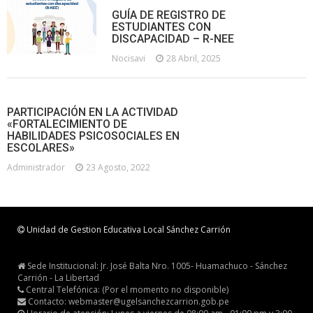
GUÍA DE REGISTRO DE
ESTUDIANTES CON
DISCAPACIDAD – R-NEE
Nocisavi
28 Abril, 2025
PARTICIPACIÓN EN LA ACTIVIDAD
«FORTALECIMIENTO DE
HABILIDADES PSICOSOCIALES EN
ESCOLARES»
Administrador
23 Agosto, 2022
Unidad de Gestion Educativa Local Sánchez Carrión
Sede Institucional: Jr. José Balta Nro. 1005- Huamachuco - Sánchez
Carrión - La Libertad
Central Telefónica: (Por el momento no disponible)
Contacto: webmaster@ugelsanchezcarrion.gob.pe