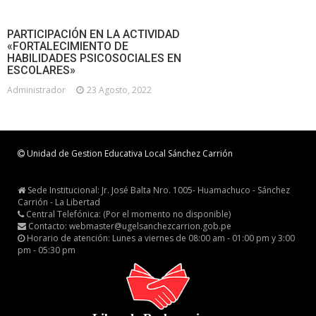
PARTICIPACIÓN EN LA ACTIVIDAD
«FORTALECIMIENTO DE
HABILIDADES PSICOSOCIALES EN
ESCOLARES»
Administrador
23 Agosto, 2022
Unidad de Gestion Educativa Local Sánchez Carrión
Sede Institucional: Jr. José Balta Nro. 1005- Huamachuco - Sánchez
Carrión - La Libertad
Central Telefónica: (Por el momento no disponible)
Contacto: webmaster@ugelsanchezcarrion.gob.pe
Horario de atención: Lunes a viernes de 08:00 am - 01:00 pm y 3:00
pm - 05:30 pm