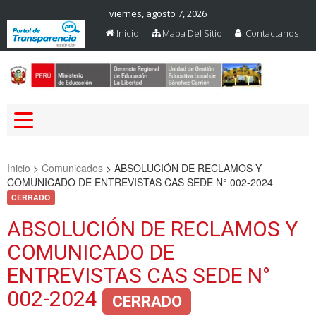
viernes, agosto 7, 2026
Inicio
Mapa Del Sitio
Contactanos
Web Oficial – UGEL Sanchez
UGEL SANCHEZ CARRION
Carrion
Inicio
>
Comunicados
>
ABSOLUCIÓN DE RECLAMOS Y
COMUNICADO DE ENTREVISTAS CAS SEDE N° 002-2024
CERRADO
ABSOLUCIÓN DE RECLAMOS Y
COMUNICADO DE
ENTREVISTAS CAS SEDE N°
002-2024
CERRADO