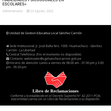
ESCOLARES»
Administrador
23 Agosto, 2022
Unidad de Gestion Educativa Local Sánchez Carrión
Sede Institucional: Jr. José Balta Nro. 1005- Huamachuco - Sánchez
Carrión - La Libertad
Central Telefónica: (Por el momento no disponible)
Contacto: webmaster@ugelsanchezcarrion.gob.pe
Horario de atención: Lunes a viernes de 08:00 am - 01:00 pm y 3:00
pm - 05:30 pm
Libro de Reclamaciones
Conforme a lo establecido en el Decreto Supremo N° 42-2011-PCM,
esta entidad cuenta con un Libro de Reclamaciones a su disposición.