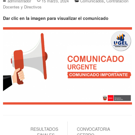
,
administrador
15 marzo, 2024
Comunicados
Contratación
Docentes y Directivos
Dar clic en la imagen para visualizar el comunicado
Navegación
de
RESULTADOS
CONVOCATORIA
FINALES –
CETPRO –