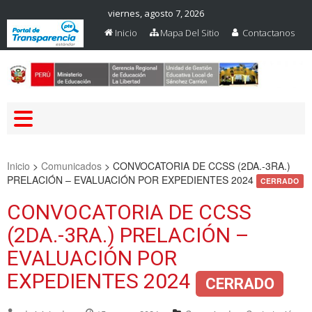
viernes, agosto 7, 2026
Inicio
Mapa Del Sitio
Contactanos
Web Oficial – UGEL Sanchez
UGEL SANCHEZ CARRION
Carrion
Inicio
>
Comunicados
>
CONVOCATORIA DE CCSS (2DA.-3RA.)
PRELACIÓN – EVALUACIÓN POR EXPEDIENTES 2024
CERRADO
CONVOCATORIA DE CCSS
(2DA.-3RA.) PRELACIÓN –
EVALUACIÓN POR
EXPEDIENTES 2024
CERRADO