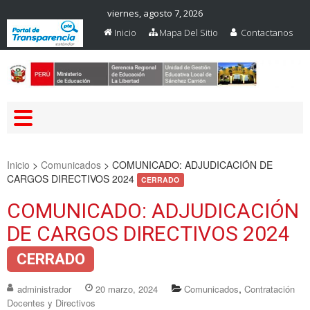
viernes, agosto 7, 2026
Inicio
Mapa Del Sitio
Contactanos
Web Oficial – UGEL Sanchez
UGEL SANCHEZ CARRION
Carrion
Inicio
>
Comunicados
>
COMUNICADO: ADJUDICACIÓN DE
CARGOS DIRECTIVOS 2024
CERRADO
COMUNICADO: ADJUDICACIÓN
DE CARGOS DIRECTIVOS 2024
CERRADO
,
administrador
20 marzo, 2024
Comunicados
Contratación
Docentes y Directivos