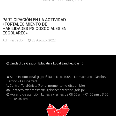
PARTICIPACIÓN EN LA ACTIVIDAD
«FORTALECIMIENTO DE
HABILIDADES PSICOSOCIALES EN
ESCOLARES»
Administrador
23 Agosto, 2022
Unidad de Gestion Educativa Local Sánchez Carrión
Sede Institucional: Jr. José Balta Nro. 1005- Huamachuco - Sánchez
Carrión - La Libertad
Central Telefónica: (Por el momento no disponible)
Contacto: webmaster@ugelsanchezcarrion.gob.pe
Horario de atención: Lunes a viernes de 08:00 am - 01:00 pm y 3:00
pm - 05:30 pm