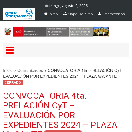
domingo, agosto 9, 2026
Inicio
Mapa Del Sitio
Contactanos
Web Oficial – UGEL Sanchez
UGEL SANCHEZ CARRION
Carrion
Inicio
>
Comunicados
>
CONVOCATORIA 4ta. PRELACIÓN CyT –
EVALUACIÓN POR EXPEDIENTES 2024 – PLAZA VACANTE
CERRADO
CONVOCATORIA 4ta.
PRELACIÓN CyT –
EVALUACIÓN POR
EXPEDIENTES 2024 – PLAZA