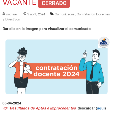
VACANTE
CERRADO
,
nocisavi
5 abril, 2024
Comunicados
Contratación Docentes
y Directivos
Dar clic en la imagen para visualizar el comunicado
05-04-2024
👉
Resultados de Aptos e Improcedentes
descargar (
aquí
)