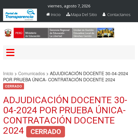
viernes, agosto 7, 2026
Inicio
Mapa Del Sitio
Contactanos
Web Oficial – UGEL Sanchez
UGEL SANCHEZ CARRION
Carrion
Inicio
>
Comunicados
>
ADJUDICACIÓN DOCENTE 30-04-2024
POR PRUEBA ÚNICA- CONTRATACIÓN DOCENTE 2024
CERRADO
ADJUDICACIÓN DOCENTE 30-
04-2024 POR PRUEBA ÚNICA-
CONTRATACIÓN DOCENTE
2024
CERRADO