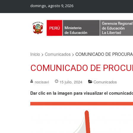
domingo, agosto 9, 2026
Web Oficial – UGEL Sanchez Carrion
UGEL SANCHEZ CARRION
Inicio
>
Comunicados
>
COMUNICADO DE PROCURA
COMUNICADO DE PROCU
nocisavi
15 julio, 2024
Comunicados
Dar clic en la imagen para visualizar el comunicad