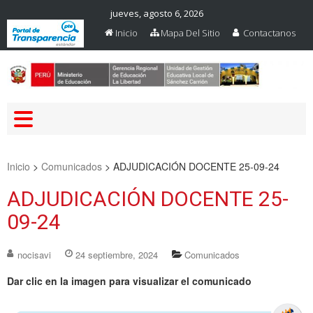
jueves, agosto 6, 2026
Inicio
Mapa Del Sitio
Contactanos
Web Oficial – UGEL Sanchez
UGEL SANCHEZ CARRION
Carrion
Inicio
>
Comunicados
>
ADJUDICACIÓN DOCENTE 25-09-24
ADJUDICACIÓN DOCENTE 25-
09-24
nocisavi
24 septiembre, 2024
Comunicados
Dar clic en la imagen para visualizar el comunicado