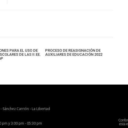
NES PARA EL USO DE
PROCESO DE REASIGNACIÓN DE
SCOLARES DE LAS II.EE.
AUXILIARES DE EDUCACIÓN 2022
GP
 - Sánchez Carrión - La Libertad
Confo
00 pm y 3:00 pm - 05:30 pm
esta 