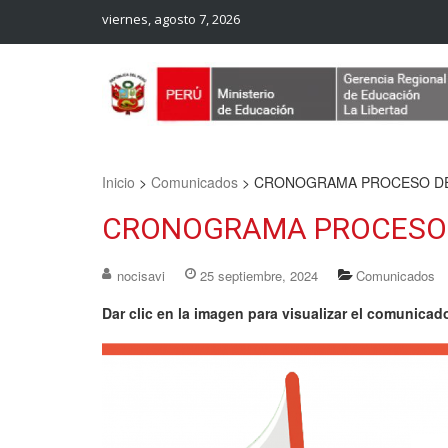
viernes, agosto 7, 2026
Web Oficial – UGEL Sanchez Carrion
UGEL SANCHEZ CARRION
Inicio
>
Comunicados
>
CRONOGRAMA PROCESO DE
CRONOGRAMA PROCESO 
nocisavi
25 septiembre, 2024
Comunicados
Dar clic en la imagen para visualizar el comunicad