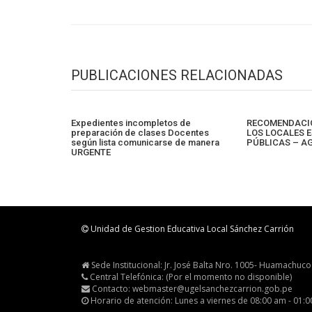
entradas
PUBLICACIONES RELACIONADAS
Expedientes incompletos de
RECOMENDACIO
preparación de clases Docentes
LOS LOCALES E
según lista comunicarse de manera
PÚBLICAS – A
URGENTE
Unidad de Gestion Educativa Local Sánchez Carrión
Sede Institucional: Jr. José Balta Nro. 1005- Huamachuco
Central Telefónica: (Por el momento no disponible)
Contacto: webmaster@ugelsanchezcarrion.gob.pe
Horario de atención: Lunes a viernes de 08:00 am - 01: