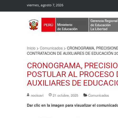
viernes, agosto 7, 2026
Web Oficial – UGEL Sanchez Carrion
UGEL SANCHEZ CARRION
Inicio
>
Comunicados
>
CRONOGRAMA, PRECISIONE
CONTRATACION DE AUXILIARES DE EDUCACIÓN 2
CRONOGRAMA, PRECISIO
POSTULAR AL PROCESO 
AUXILIARES DE EDUCACI
nocisavi
21 octubre, 2025
Comunicados
Dar clic en la imagen para visualizar el comunicad