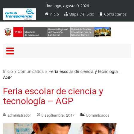
domingo, agosto 9, 2026
Inicio
Mapa Del Sitio
Contactanos
Web Oficial – UGEL Sanchez
UGEL SANCHEZ CARRION
Carrion
Inicio
>
Comunicados
>
Feria escolar de ciencia y tecnología –
AGP
Feria escolar de ciencia y
tecnología – AGP
administrador
5 septiembre, 2017
Comunicados