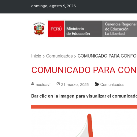
domingo, agosto 9, 2026
Web Oficial – UGEL Sanchez Carrion
UGEL SANCHEZ CARRION
Inicio
>
Comunicados
>
COMUNICADO PARA CONFO
COMUNICADO PARA CON
nocisavi
21 marzo, 2025
Comunicados
Dar clic en la imagen para visualizar el comunicad