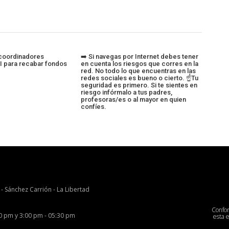
 coordinadores
➡️ Si navegas por Internet debes tener
I para recabar fondos
en cuenta los riesgos que corres en la
red. No todo lo que encuentras en las
redes sociales es bueno o cierto. ☝️Tu
seguridad es primero. Si te sientes en
riesgo infórmalo a tus padres,
profesoras/es o al mayor en quien
confíes.
 - Sánchez Carrión - La Libertad
Confo
00 pm y 3:00 pm - 05:30 pm
esta 