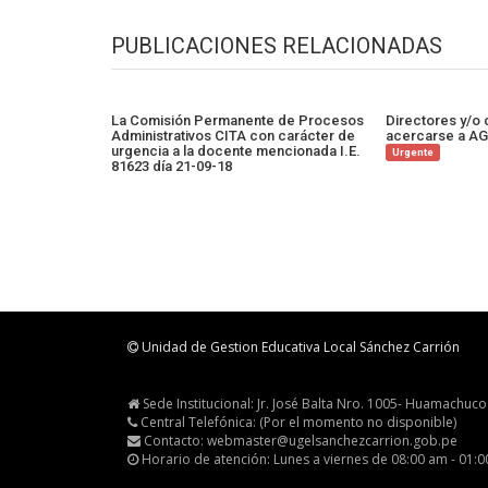
PUBLICACIONES RELACIONADAS
La Comisión Permanente de Procesos
Directores y/o
Administrativos CITA con carácter de
acercarse a AG
urgencia a la docente mencionada I.E.
Urgente
81623 día 21-09-18
Unidad de Gestion Educativa Local Sánchez Carrión
Sede Institucional: Jr. José Balta Nro. 1005- Huamachuco
Central Telefónica: (Por el momento no disponible)
Contacto: webmaster@ugelsanchezcarrion.gob.pe
Horario de atención: Lunes a viernes de 08:00 am - 01: