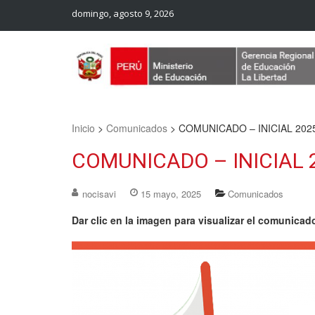
domingo, agosto 9, 2026
Web Oficial – UGEL Sanchez Carrion
UGEL SANCHEZ CARRION
Inicio
>
Comunicados
>
COMUNICADO – INICIAL 202
COMUNICADO – INICIAL 
nocisavi
15 mayo, 2025
Comunicados
Dar clic en la imagen para visualizar el comunicad