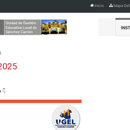
Inicio
Mapa Del 
INS
5
2025
o
👇