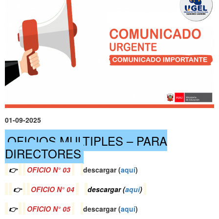
01-09-2025
OFICIOS MULTIPLES – PARA
DIRECTORES
👉
OFICIO N° 03
descargar (
a
quí
)
👉
OFICIO N° 04
descargar (
a
quí
)
👉
OFICIO N° 05
descargar (
a
quí
)