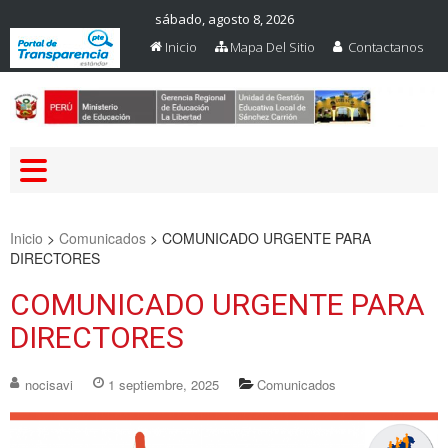
sábado, agosto 8, 2026
Inicio
Mapa Del Sitio
Contactanos
Web Oficial – UGEL Sanchez
UGEL SANCHEZ CARRION
Carrion
Inicio
>
Comunicados
>
COMUNICADO URGENTE PARA
DIRECTORES
COMUNICADO URGENTE PARA
DIRECTORES
nocisavi
1 septiembre, 2025
Comunicados