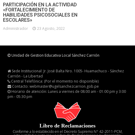
PARTICIPACIÓN EN LA ACTIVIDAD
«FORTALECIMIENTO DE
HABILIDADES PSICOSOCIALES EN
ESCOLARES»
Administrador
23 Agosto, 2022
Unidad de Gestion Educativa Local Sánchez Carrión
Sede Institucional: Jr. José Balta Nro. 1005- Huamachuco - Sánchez
Carrión - La Libertad
Central Telefónica: (Por el momento no disponible)
Contacto: webmaster@ugelsanchezcarrion.gob.pe
Horario de atención: Lunes a viernes de 08:00 am - 01:00 pm y 3:00
pm - 05:30 pm
Libro de Reclamaciones
Conforme a lo establecido en el Decreto Supremo N° 42-2011-PCM,