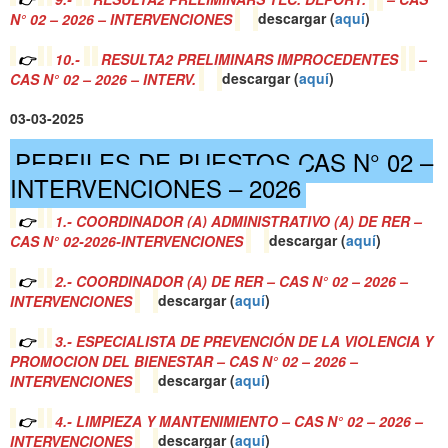
N° 02 – 2026 – INTERVENCIONES
descargar (
a
quí
)
👉
10.-
RESULTA2 PRELIMINARS IMPROCEDENTES
–
CAS N° 02 – 2026 – INTERV.
descargar (
a
quí
)
03-03-2025
PERFILES DE PUESTOS CAS N° 02 –
INTERVENCIONES – 2026
👉
1.- COORDINADOR (A) ADMINISTRATIVO (A) DE RER –
CAS N° 02-2026-INTERVENCIONES
descargar (
a
quí
)
👉
2.- COORDINADOR (A) DE RER – CAS N° 02 – 2026 –
INTERVENCIONES
descargar (
a
quí
)
👉
3.- ESPECIALISTA DE PREVENCIÓN DE LA VIOLENCIA Y
PROMOCION DEL BIENESTAR – CAS N° 02 – 2026 –
INTERVENCIONES
descargar (
a
quí
)
👉
4.- LIMPIEZA Y MANTENIMIENTO – CAS N° 02 – 2026 –
INTERVENCIONES
descargar (
a
quí
)