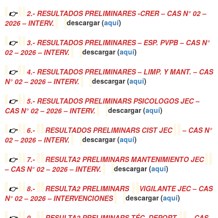
👉
2.- RESULTADOS PRELIMINARES -CRER – CAS N° 02 –
2026 – INTERV.
descargar (
a
quí
)
👉
3.- RESULTADOS PRELIMINARES – ESP. PVPB – CAS N°
02 – 2026 – INTERV.
descargar (
a
quí
)
👉
4.- RESULTADOS PRELIMINARES – LIMP. Y MANT. – CAS
N° 02 – 2026 – INTERV.
descargar (
a
quí
)
👉
5.- RESULTADOS PRELIMINARS PSICOLOGOS JEC –
CAS N° 02 – 2026 – INTERV.
descargar (
a
quí
)
👉
6.-
RESULTADOS PRELIMINARS CIST JEC
– CAS N°
02 – 2026 – INTERV.
descargar (
a
quí
)
👉
7.-
RESULTA2 PRELIMINARS MANTENIMIENTO JEC
– CAS N° 02 – 2026 – INTERV.
descargar (
a
quí
)
👉
8.-
RESULTA2 PRELIMINARS
VIGILANTE JEC – CAS
N° 02 – 2026 – INTERVENCIONES
descargar (
a
quí
)
👉
9.-
RESULTA2 PRELIMINARS TÉC. DEPORT.
– CAS