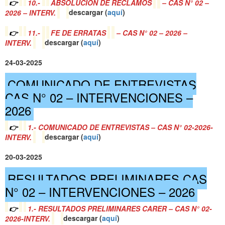
👉
10.-
ABSOLUCIÓN DE RECLAMOS
– CAS N° 02 –
2026 – INTERV.
descargar (
a
quí
)
👉
11.-
FE DE ERRATAS
– CAS N° 02 – 2026 –
INTERV.
descargar (
a
quí
)
24-03-2025
COMUNICADO DE ENTREVISTAS
CAS N° 02 – INTERVENCIONES –
2026
👉
1.- COMUNICADO DE ENTREVISTAS – CAS N° 02-2026-
INTERV.
descargar (
a
quí
)
20-03-2025
RESULTADOS PRELIMINARES CAS
N° 02 – INTERVENCIONES – 2026
👉
1.- RESULTADOS PRELIMINARES CARER – CAS N° 02-
2026-INTERV.
descargar (
a
quí
)