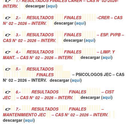
👉
1.- RESULTADOS FINALES CARER – CAS N° 02-2026-
INTERV.
descargar (
a
quí
)
👉
2.-
RESULTADOS
FINALES
-CRER – CAS
N° 02 – 2026 – INTERV.
descargar (
a
quí
)
👉
3.-
RESULTADOS
FINALES
– ESP. PVPB –
CAS N° 02 – 2026 – INTERV.
descargar (
a
quí
)
👉
4.-
RESULTADOS
FINALES
– LIMP. Y
MANT. – CAS N° 02 – 2026 – INTERV.
descargar (
a
quí
)
👉
5.-
RESULTADOS
FINALES
– PSICOLOGOS JEC – CAS
N° 02 – 2026 – INTERV.
descargar (
a
quí
)
👉
6.-
RESULTADOS
FINALES
– CIST
JEC
– CAS N° 02 – 2026 – INTERV.
descargar (
a
quí
)
👉
7.-
RESULTADOS
FINALES
–
MANTENIMIENTO JEC
– CAS N° 02 – 2026 – INTERV.
descargar (
a
quí
)