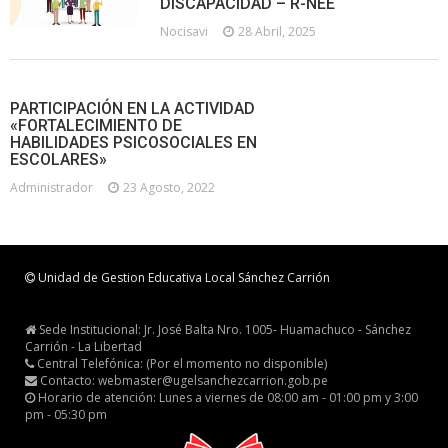
DISCAPACIDAD – R-NEE
Nocisavi
28 Abril, 2025
PARTICIPACIÓN EN LA ACTIVIDAD
«FORTALECIMIENTO DE
HABILIDADES PSICOSOCIALES EN
ESCOLARES»
Administrador
23 Agosto, 2022
Unidad de Gestion Educativa Local Sánchez Carrión
Sede Institucional: Jr. José Balta Nro. 1005- Huamachuco - Sánchez
Carrión - La Libertad
Central Telefónica: (Por el momento no disponible)
Contacto: webmaster@ugelsanchezcarrion.gob.pe
Horario de atención: Lunes a viernes de 08:00 am - 01:00 pm y 3:00
pm - 05:30 pm