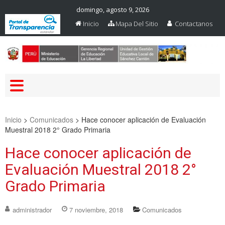
domingo, agosto 9, 2026
Inicio
Mapa Del Sitio
Contactanos
Web Oficial – UGEL Sanchez
UGEL SANCHEZ CARRION
Carrion
Inicio
>
Comunicados
>
Hace conocer aplicación de Evaluación
Muestral 2018 2° Grado Primaria
Hace conocer aplicación de
Evaluación Muestral 2018 2°
Grado Primaria
administrador
7 noviembre, 2018
Comunicados