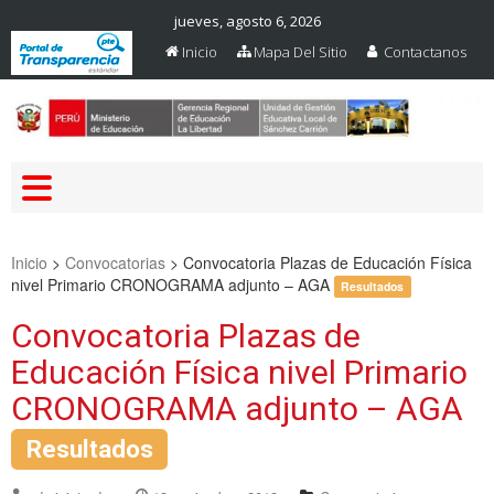
jueves, agosto 6, 2026
Inicio
Mapa Del Sitio
Contactanos
Web Oficial – UGEL Sanchez
UGEL SANCHEZ CARRION
Carrion
Inicio
>
Convocatorias
>
Convocatoria Plazas de Educación Física
nivel Primario CRONOGRAMA adjunto – AGA
Resultados
Convocatoria Plazas de
Educación Física nivel Primario
CRONOGRAMA adjunto – AGA
Resultados