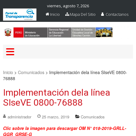
viernes, agosto 7, 2026
Inicio
Mapa Del Sitio
Contactanos
Web Oficial – UGEL Sanchez
UGEL SANCHEZ CARRION
Carrion
Inicio
>
Comunicados
>
Implementación dela línea SIseVE 0800-
76888
Implementación dela línea
SIseVE 0800-76888
administrador
25 marzo, 2019
Comunicados
Clic sobre la imagen para descargar OM N° 018-2019-GRLL-
GGR_GRSE-G