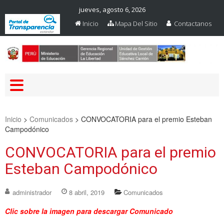
jueves, agosto 6, 2026
Inicio
Mapa Del Sitio
Contactanos
Web Oficial – UGEL Sanchez
UGEL SANCHEZ CARRION
Carrion
Inicio
>
Comunicados
>
CONVOCATORIA para el premio Esteban
Campodónico
CONVOCATORIA para el premio
Esteban Campodónico
administrador
8 abril, 2019
Comunicados
Clic sobre la imagen para descargar Comunicado