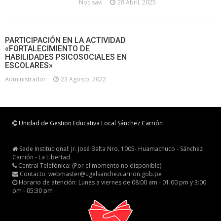
Nocisavi
28 Abril, 2025
PARTICIPACIÓN EN LA ACTIVIDAD
«FORTALECIMIENTO DE
HABILIDADES PSICOSOCIALES EN
ESCOLARES»
Administrador
23 Agosto, 2022
Unidad de Gestion Educativa Local Sánchez Carrión
Sede Institucional: Jr. José Balta Nro. 1005- Huamachuco - Sánchez
Carrión - La Libertad
Central Telefónica: (Por el momento no disponible)
Contacto: webmaster@ugelsanchezcarrion.gob.pe
Horario de atención: Lunes a viernes de 08:00 am - 01:00 pm y 3:00
pm - 05:30 pm