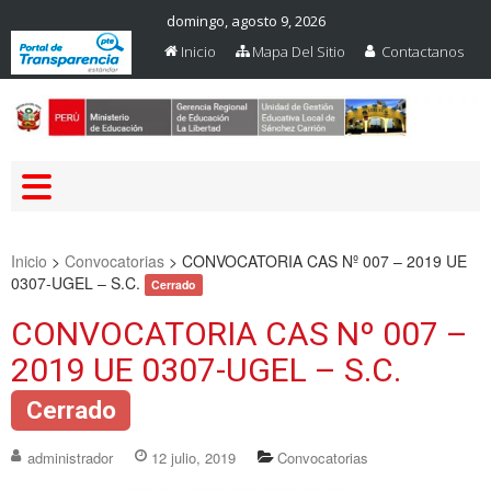
domingo, agosto 9, 2026
Inicio
Mapa Del Sitio
Contactanos
Web Oficial – UGEL Sanchez
UGEL SANCHEZ CARRION
Carrion
Inicio
>
Convocatorias
>
CONVOCATORIA CAS Nº 007 – 2019 UE
0307-UGEL – S.C.
Cerrado
CONVOCATORIA CAS Nº 007 –
2019 UE 0307-UGEL – S.C.
Cerrado
administrador
12 julio, 2019
Convocatorias