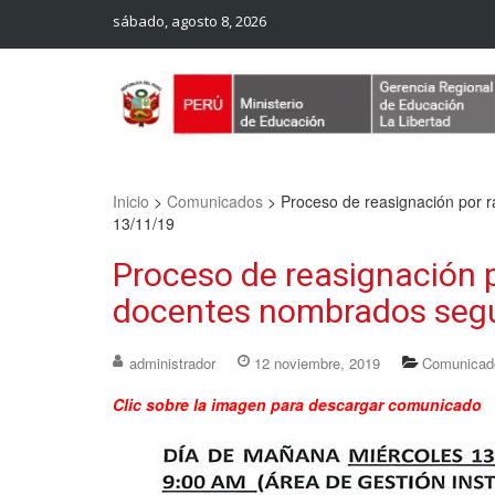
sábado, agosto 8, 2026
Web Oficial – UGEL Sanchez Carrion
UGEL SANCHEZ CARRION
Inicio
>
Comunicados
>
Proceso de reasignación por r
13/11/19
Proceso de reasignación p
docentes nombrados según
administrador
12 noviembre, 2019
Comunicad
Clic sobre la imagen para descargar comunicado