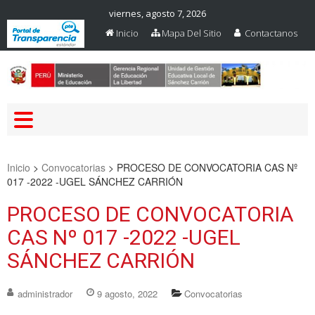
viernes, agosto 7, 2026
Inicio
Mapa Del Sitio
Contactanos
Web Oficial – UGEL Sanchez
UGEL SANCHEZ CARRION
Carrion
Inicio
>
Convocatorias
>
PROCESO DE CONVOCATORIA CAS Nº
017 -2022 -UGEL SÁNCHEZ CARRIÓN
PROCESO DE CONVOCATORIA
CAS Nº 017 -2022 -UGEL
SÁNCHEZ CARRIÓN
administrador
9 agosto, 2022
Convocatorias