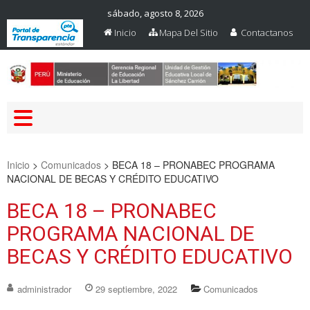
sábado, agosto 8, 2026
Inicio
Mapa Del Sitio
Contactanos
Web Oficial – UGEL Sanchez
UGEL SANCHEZ CARRION
Carrion
Inicio
>
Comunicados
>
BECA 18 – PRONABEC PROGRAMA
NACIONAL DE BECAS Y CRÉDITO EDUCATIVO
BECA 18 – PRONABEC
PROGRAMA NACIONAL DE
BECAS Y CRÉDITO EDUCATIVO
administrador
29 septiembre, 2022
Comunicados