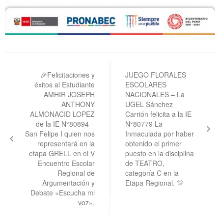
Navegación
de
🎉Felicitaciones y
JUEGO FLORALES
éxitos al Estudiante
ESCOLARES
entradas
AMHIR JOSEPH
NACIONALES – La
ANTHONY
UGEL Sánchez
ALMONACID LOPEZ
Carrión felicita a la IE
de la IE N°80894 –
N°80779 La
San Felipe I quien nos
Inmaculada por haber
representará en la
obtenido el primer
etapa GRELL en el V
puesto en la disciplina
Encuentro Escolar
de TEATRO,
Regional de
categoría C en la
Argumentación y
Etapa Regional. 🎊
Debate «Escucha mi
voz».