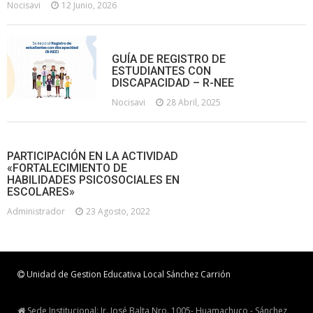
Nocisavi
12 Junio, 2026
GUÍA DE REGISTRO DE
ESTUDIANTES CON
DISCAPACIDAD – R-NEE
Nocisavi
28 Abril, 2025
PARTICIPACIÓN EN LA ACTIVIDAD
«FORTALECIMIENTO DE
HABILIDADES PSICOSOCIALES EN
ESCOLARES»
Administrador
23 Agosto, 2022
Unidad de Gestion Educativa Local Sánchez Carrión
Sede Institucional: Jr. José Balta Nro. 1005- Huamachuco - Sánchez