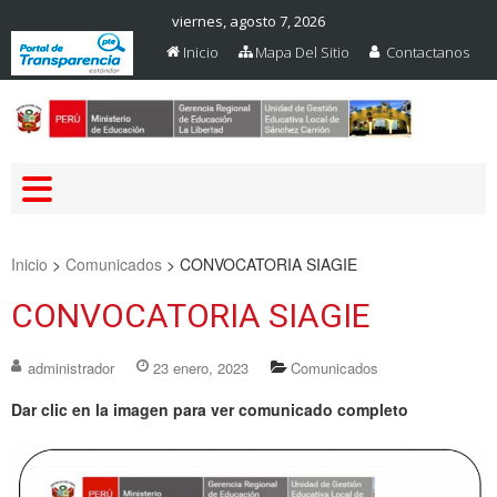
viernes, agosto 7, 2026
Inicio
Mapa Del Sitio
Contactanos
Web Oficial – UGEL Sanchez
UGEL SANCHEZ CARRION
Carrion
Inicio
>
Comunicados
>
CONVOCATORIA SIAGIE
CONVOCATORIA SIAGIE
administrador
23 enero, 2023
Comunicados
Dar clic en la imagen para ver comunicado completo