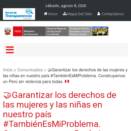
sábado, agosto 8, 2026
Inicio
Mapa Del Sitio
Contactanos
Web Oficial – UGEL Sanchez
UGEL SANCHEZ CARRION
Carrion
Inicio
>
Comunicados
>
🤝
Garantizar los derechos de las mujeres y
las niñas en nuestro país #TambiénEsMiProblema. Construyamos
un Perú sin violencia para todas.
🤝
Garantizar los derechos de
las mujeres y las niñas en
nuestro país
#TambiénEsMiProblema.