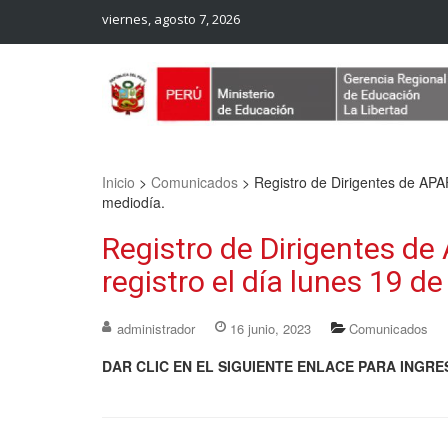
viernes, agosto 7, 2026
Web Oficial – UGEL Sanchez Carrion
UGEL SANCHEZ CARRION
Inicio
>
Comunicados
>
Registro de Dirigentes de APAF
mediodía.
Registro de Dirigentes d
registro el día lunes 19 de
administrador
16 junio, 2023
Comunicados
DAR CLIC EN EL SIGUIENTE ENLACE PARA INGRE
Navegación