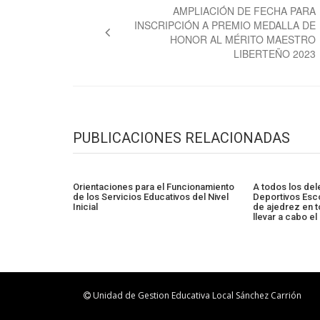
de
AMPLIACIÓN DE FECHA PARA
INSCRIPCIÓN A PREMIO MEDALLA DE
entradas
HONOR AL MÉRITO MAESTRO
LIBERTEÑO 2023
PUBLICACIONES RELACIONADAS
Orientaciones para el Funcionamiento
A todos los de
de los Servicios Educativos del Nivel
Deportivos Esco
Inicial
de ajedrez en t
llevar a cabo el
Unidad de Gestion Educativa Local Sánchez Carrión