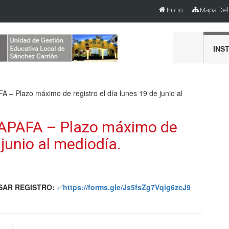
Inicio
Mapa Del 
INS
A – Plazo máximo de registro el día lunes 19 de junio al
e APAFA – Plazo máximo de
 junio al mediodía.
SAR REGISTRO:
✅
https://forms.gle/Js5fsZg7Vqig6zcJ9