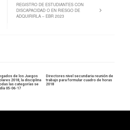
REGISTRO DE ESTUDIANTES CON
DISCAPACIDAD O EN RIESGO DE
ADQUIRIRLA – EBR 2023
legados de los Juegos
Directores nivel secundaria reunión de
lares 2018, la disciplina
trabajo para formular cuadro de horas
odas las categorías se
2018
 día 05-06-17