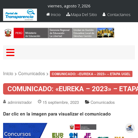
viernes, agosto 7, 2026
Inicio
Mapa Del Sitio
Contactanos
Web Oficial – UGEL Sanchez
UGEL SANCHEZ CARRION
Carrion
Inicio
>
Comunicados
>
COMUNICADO: «EUREKA – 2023» – ETAPA UGEL
COMUNICADO: «EUREKA – 2023» – ETAP
administrador
15 septiembre, 2023
Comunicados
Dar clic en la imagen para visualizar el comunicado