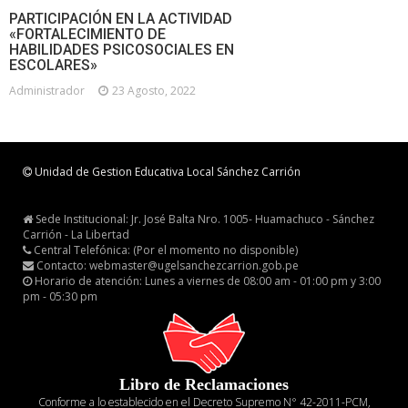
PARTICIPACIÓN EN LA ACTIVIDAD
«FORTALECIMIENTO DE
HABILIDADES PSICOSOCIALES EN
ESCOLARES»
Administrador
23 Agosto, 2022
Unidad de Gestion Educativa Local Sánchez Carrión
Sede Institucional: Jr. José Balta Nro. 1005- Huamachuco - Sánchez
Carrión - La Libertad
Central Telefónica: (Por el momento no disponible)
Contacto: webmaster@ugelsanchezcarrion.gob.pe
Horario de atención: Lunes a viernes de 08:00 am - 01:00 pm y 3:00
pm - 05:30 pm
Libro de Reclamaciones
Conforme a lo establecido en el Decreto Supremo N° 42-2011-PCM,