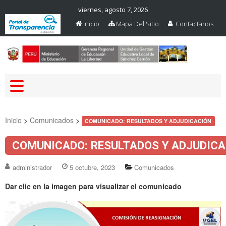
viernes, agosto 7, 2026
Inicio
Mapa Del Sitio
Contactanos
Web Oficial – UGEL Sanchez
UGEL SANCHEZ CARRION
Carrion
Inicio
>
Comunicados
>
COMUNICADO: RESULTADOS Y ADJUDICACIÓN
COMUNICADO: RESULTADOS Y ADJUDICA
administrador
5 octubre, 2023
Comunicados
Dar clic en la imagen para visualizar el comunicado