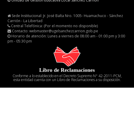
Unidad de Gestion Educativa Local Sánchez Carrión
Sede Institucional: Jr. José Balta Nro. 1005- Huamachuco - Sánchez
Carrión - La Libertad
Central Telefónica: (Por el momento no disponible)
Contacto: webmaster@ugelsanchezcarrion.gob.pe
Horario de atención: Lunes a viernes de 08:00 am - 01:00 pm y 3:00
pm - 05:30 pm
Libro de Reclamaciones
Conforme a lo establecido en el Decreto Supremo N° 42-2011-PCM,
esta entidad cuenta con un Libro de Reclamaciones a su disposición.