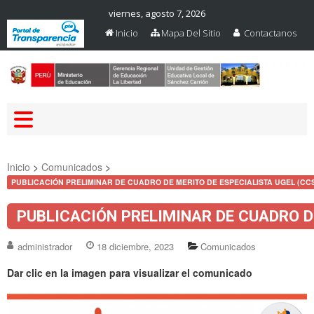
viernes, agosto 7, 2026
Inicio
Mapa Del Sitio
Contactanos
Web Oficial – UGEL Sanchez
UGEL SANCHEZ CARRION
Carrion
Inicio
>
Comunicados
>
PUBLICACIÓN PRELIMINAR DE CUADRO DE MERITO DE ESPECIALISTA UGEL (CCS
PUBLICACIÓN PRELIMINAR DE CUADRO DE
administrador
18 diciembre, 2023
Comunicados
Dar clic en la imagen para visualizar el comunicado