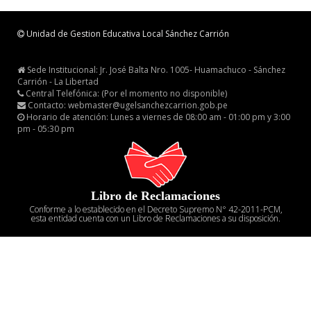
Unidad de Gestion Educativa Local Sánchez Carrión
Sede Institucional: Jr. José Balta Nro. 1005- Huamachuco - Sánchez
Carrión - La Libertad
Central Telefónica: (Por el momento no disponible)
Contacto: webmaster@ugelsanchezcarrion.gob.pe
Horario de atención: Lunes a viernes de 08:00 am - 01:00 pm y 3:00
pm - 05:30 pm
Libro de Reclamaciones
Conforme a lo establecido en el Decreto Supremo N° 42-2011-PCM,
esta entidad cuenta con un Libro de Reclamaciones a su disposición.