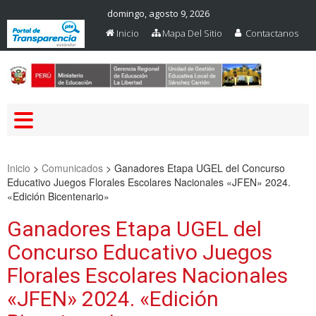
domingo, agosto 9, 2026
Inicio
Mapa Del Sitio
Contactanos
Web Oficial – UGEL Sanchez
UGEL SANCHEZ CARRION
Carrion
Inicio
>
Comunicados
>
Ganadores Etapa UGEL del Concurso
Educativo Juegos Florales Escolares Nacionales «JFEN» 2024.
«Edición Bicentenario»
Ganadores Etapa UGEL del
Concurso Educativo Juegos
Florales Escolares Nacionales
«JFEN» 2024. «Edición