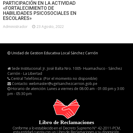
PARTICIPACIÓN EN LA ACTIVIDAD
«FORTALECIMIENTO DE
HABILIDADES PSICOSOCIALES EN
ESCOLARES»
Administrador
23 Agosto, 2022
Unidad de Gestion Educativa Local Sánchez Carrión
Sede Institucional: Jr. José Balta Nro. 1005- Huamachuco - Sánchez
Carrión - La Libertad
Central Telefónica: (Por el momento no disponible)
Contacto: webmaster@ugelsanchezcarrion.gob.pe
Horario de atención: Lunes a viernes de 08:00 am - 01:00 pm y 3:00
pm - 05:30 pm
Libro de Reclamaciones
Conforme a lo establecido en el Decreto Supremo N° 42-2011-PCM,
esta entidad cuenta con un Libro de Reclamaciones a su disposición.