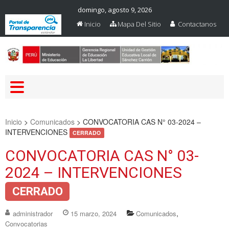
domingo, agosto 9, 2026
Inicio
Mapa Del Sitio
Contactanos
Web Oficial – UGEL Sanchez
UGEL SANCHEZ CARRION
Carrion
Inicio
>
Comunicados
>
CONVOCATORIA CAS N° 03-2024 –
INTERVENCIONES
CERRADO
CONVOCATORIA CAS N° 03-
2024 – INTERVENCIONES
CERRADO
,
administrador
15 marzo, 2024
Comunicados
Convocatorias